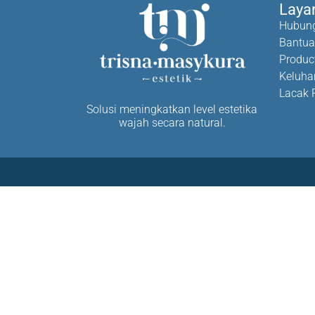
Laya
Hubung
Bantu
Product
Keluha
Lacak 
Solusi meningkatkan level estetika
wajah secara natural.