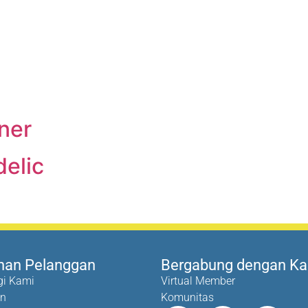
ner
elic
nan Pelanggan
Bergabung dengan K
i Kami
Virtual Member
an
Komunitas