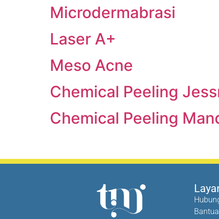
Microdermabrasi
Laser A+
Meso Acne
Chemical Peeling Jess
Chemical Peeling Mand
Laya
Hubung
Bantu