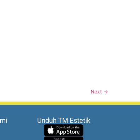
Next
→
ami
Unduh TM Estetik