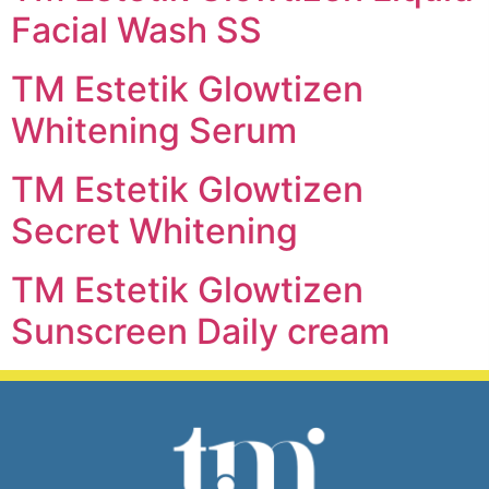
Facial Wash SS
TM Estetik Glowtizen
Whitening Serum
TM Estetik Glowtizen
Secret Whitening
TM Estetik Glowtizen
Sunscreen Daily cream