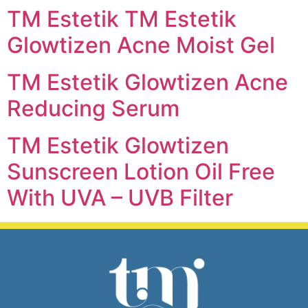
TM Estetik TM Estetik
Glowtizen Acne Moist Gel
TM Estetik Glowtizen Acne
Reducing Serum
TM Estetik Glowtizen
Sunscreen Lotion Oil Free
With UVA – UVB Filter