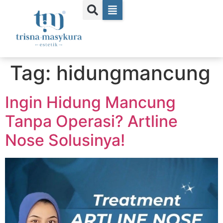
Tag:
hidungmancung
Ingin Hidung Mancung
Tanpa Operasi? Artline
Nose Solusinya!