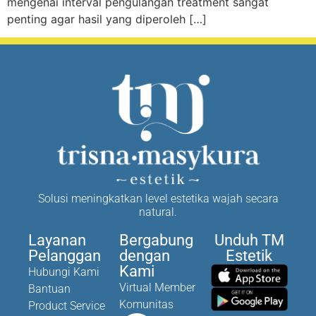
mengenai interval pengulangan treatment sangat
penting agar hasil yang diperoleh […]
Solusi meningkatkan level estetika wajah secara
natural.
Layanan
Bergabung
Unduh TM
Pelanggan
dengan
Estetik
Kami
Hubungi Kami
Virtual Member
Bantuan
Komunitas
Product Service