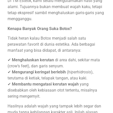
Di TM Estetik, kami selalu mengutamakan hasil yang
alami. Tujuannya bukan membuat wajah kaku, tetapi
tetap ekspresif sambil menghaluskan garis-garis yang
mengganggu.
Kenapa Banyak Orang Suka Botox?
Tidak heran kalau Botox menjadi salah satu
perawatan favorit di dunia estetika. Ada berbagai
manfaat yang bisa didapat, di antaranya:
✔
Menghaluskan kerutan
di area dahi, sekitar mata
(crow’s feet), dan garis senyum.
✔
Mengurangi keringat berlebih
(
hiperhidrosis
),
terutama di ketiak, telapak tangan, atau kaki.
✔
Membantu mengatasi kerutan wajah
yang
disebabkan oleh kebiasaan otot tertentu, misalnya
sering mengernyit.
Hasilnya adalah wajah yang tampak lebih segar dan
muda tanpa kehilangan karakter asli. Inilah alasan