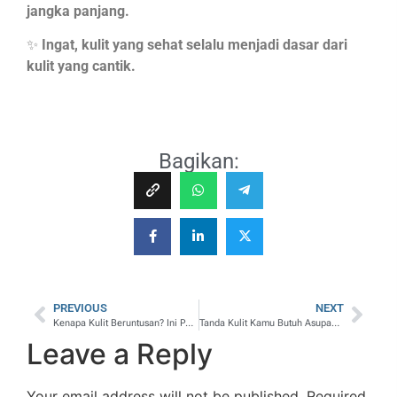
jangka panjang.
✨
Ingat, kulit yang sehat selalu menjadi dasar dari
kulit yang cantik.
Bagikan:
PREVIOUS
NEXT
Kenapa Kulit Beruntusan? Ini Penyebab dan Cara Mengatasinya dengan Tepat
Tanda Kulit Kamu Butuh Asupan Nutrisi Tambahan – Kenali Sebelum Terlambat!
Leave a Reply
Your email address will not be published.
Required