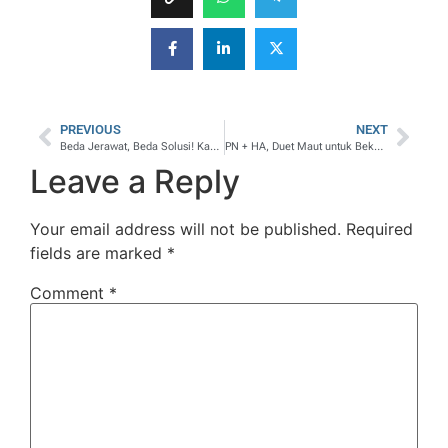
PREVIOUS
NEXT
Beda Jerawat, Beda Solusi! Kamu Termasuk yang Mana? Kenali 6 Jenis Jerawat Ini!
PN + HA, Duet Maut untuk Bekas Jerawat Solusi Kulit Halus dan Glowing dari Dalam
Leave a Reply
Your email address will not be published.
Required
fields are marked
*
Comment
*